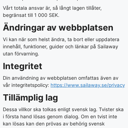
Vårt totala ansvar är, så långt lagen tillåter,
begränsat till 1 000 SEK.
Ändringar av webbplatsen
Vi kan när som helst ändra, ta bort eller uppdatera
innehåll, funktioner, guider och länkar på Sailaway
utan förvarning.
Integritet
Din användning av webbplatsen omfattas även av
vår integritetspolicy:
https://www.sailaway.se/privacy
Tillämplig lag
Dessa villkor ska tolkas enligt svensk lag. Tvister ska
i första hand lösas genom dialog. Om en tvist inte
kan lösas kan den prövas av behörig svensk