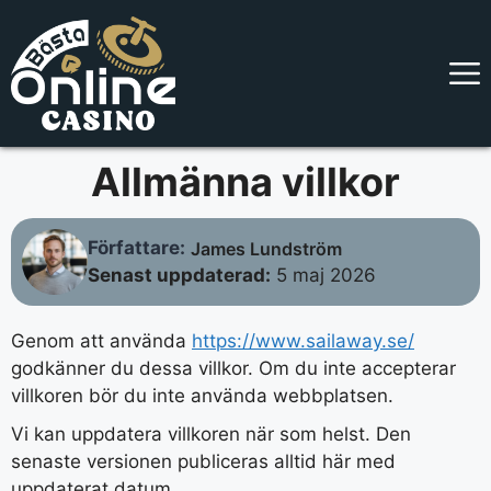
Skip
to
content
Allmänna villkor
Författare:
James Lundström
Senast uppdaterad:
5 maj 2026
Genom att använda
https://www.sailaway.se/
godkänner du dessa villkor. Om du inte accepterar
villkoren bör du inte använda webbplatsen.
Vi kan uppdatera villkoren när som helst. Den
senaste versionen publiceras alltid här med
uppdaterat datum.