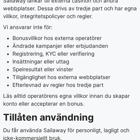
Sailaway länkar till externa casinon och andra
webbplatser. Dessa drivs av tredje part och har egna
villkor, integritetspolicyer och regler.
Vi ansvarar inte för:
Bonusvillkor hos externa operatörer
Ändrade kampanjer eller erbjudanden
Registrering, KYC eller verifiering
Insättningar eller uttag
Spelresultat eller vinster
Tillgänglighet hos externa webbplatser
Efterlevnad av regler hos tredje part
Läs alltid operatörens egna villkor innan du skapar
konto eller accepterar en bonus.
Tillåten användning
Du får använda Sailaway för personligt, lagligt och
icke-kommersiellt bruk.